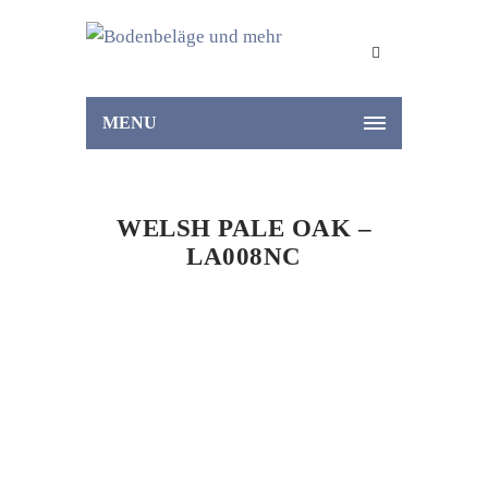
MENU
WELSH PALE OAK –
LA008NC
Home
Vinyl
Welsh Pale Oak – LA008NC