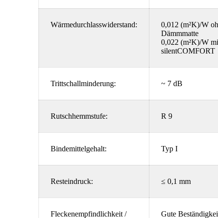
Wärmedurchlasswiderstand:
0,012 (m²K)/W o
Dämmmatte
0,022 (m²K)/W mi
silentCOMFORT
Trittschallminderung:
~ 7 dB
Rutschhemmstufe:
R 9
Bindemittelgehalt:
Typ I
Resteindruck:
≤ 0,1 mm
Fleckenempfindlichkeit /
Gute Beständigkei