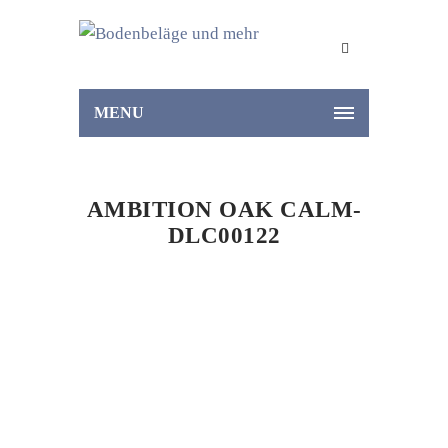
MENU
AMBITION OAK CALM-
DLC00122
Home
Vinyl
Ambition Oak Calm-DLC00122